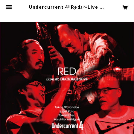
Undercurrent 4『Red』〜Live at
takutaku 2024〜 | Bassist "T
AKASHI SEO" Web