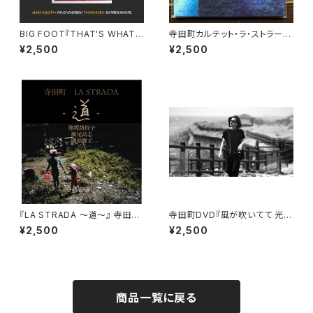
BIG FOOT『THAT'S WHAT
寺田町カルテット・ラ・ストラーダ
YOU GET』
Ⅱ『夜明けに羽ばたく鳥の歌』
¥2,500
¥2,500
『LA STRADA ～道～』 寺田
寺田町DVD『風が吹いてて 光が
町・熊坂路得子・瀬尾高志・磯部
あって』
¥2,500
¥2,500
舞子
商品一覧に戻る