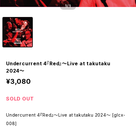
1
/1
Undercurrent 4『Red』〜Live at takutaku
2024〜
¥3,080
SOLD OUT
Undercurrent 4『Red』〜Live at takutaku 2024〜 [glcx-
008]