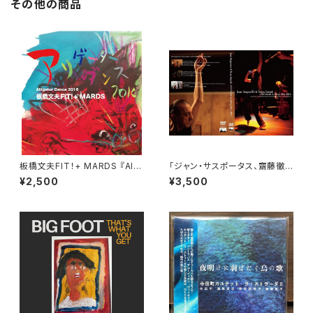
その他の商品
板橋文夫FIT！+ MARDS 『Alli
「ジャン・サスポータス、齋藤徹
gator Dance 2016』
with Friends in Tokyo May
¥2,500
¥3,500
2012」