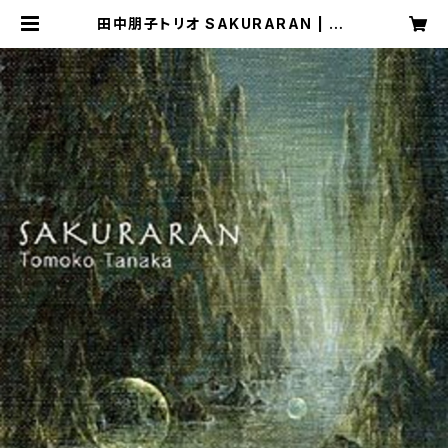
田中朋子トリオ SAKURARAN | Ba
ssist "TAKASHI SEO" Web