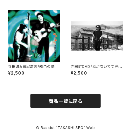
同時発売!
寺田町＆瀬尾高志『緑色の夢か
寺田町DVD『風が吹いてて 光が
ら』
あって』
¥2,500
¥2,500
商品一覧に戻る
© Bassist "TAKASHI SEO" Web