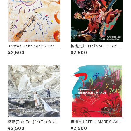
Tristan Honsinger & The H
板橋文夫FIT! 『Vol.Ⅲ～Rip.Ri
ouse of Wasps 『Noisy Sad
se&Panic』 板橋文夫piano
¥2,500
¥2,500
ness』
瀬尾高志contrabass 竹村
一哲drums
濤踏(Toh Tou)/と(To) タップ
板橋文夫FIT！+ MARDS 『Alli
ダンサーレオナ・板橋文夫・瀬尾
gator Dance 2016』
¥2,500
¥2,500
高志『濤踏』待望のアルバム2枚