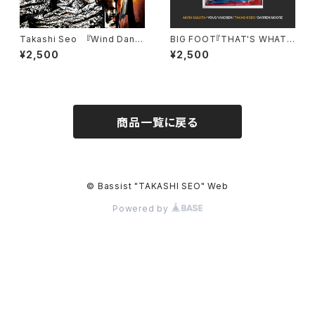
Takashi Seo 『Wind Danc
BIG FOOT『THAT'S WHAT
e』 double bass solo impro
YOU GET』
¥2,500
¥2,500
visation
商品一覧に戻る
© Bassist "TAKASHI SEO" Web
Powered by