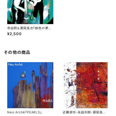
寺田町＆瀬尾高志『緑色の夢か
ら』
¥2,500
その他の商品
Neo Archē『PEARLS』
近藤直司・永田利樹・瀬尾高志