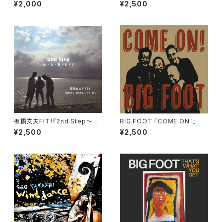
『鳥の歌 El canto dels ocsll
¥2,000
¥2,500
s』
板橋文夫FIT！『2nd Step～M・
BIG FOOT 『COME ON！』
A・B・U・I』
¥2,500
¥2,500