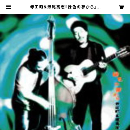
寺田町＆瀬尾高志『緑色の夢から』 |
Bassist "TAKASHI SEO" Web